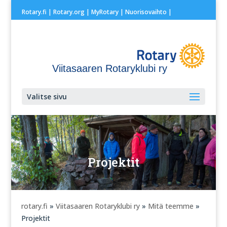
Rotary.fi
|
Rotary.org
|
MyRotary |
Nuorisovaihto
|
Viitasaaren Rotaryklubi ry
Valitse sivu
Projektit
rotary.fi
»
Viitasaaren Rotaryklubi ry
»
Mitä teemme
»
Projektit