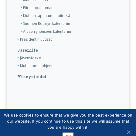
Piirin tapahtumat
Klubien tapahtumat piirissä
Suomen Rotaryn kalenteriin
Alueen yhteiseen kalenteriin
Presidentin uutiset
Jäsenille
Jäsensivusto
Klubin omat ohjeet
Yhteystiedot
We use cookies to ensure that we give you the best experience on
Copyright © Suomen Rotarypalvelu ry 2026 |
our website. If you continue to use this site we will assume that
Jäsentietojärjestelmän tietosuojaseloste
|
you are happy with it.
Henkilötietojen käsittely Rotarytoiminnassa