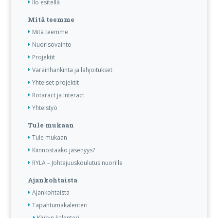
Ilo esitellä
Mitä teemme
Mitä teemme
Nuorisovaihto
Projektit
Varainhankinta ja lahjoitukset
Yhteiset projektit
Rotaract ja Interact
Yhteistyö
Tule mukaan
Tule mukaan
Kiinnostaako jäsenyys?
RYLA – Johtajuuskoulutus nuorille
Ajankohtaista
Ajankohtaista
Tapahtumakalenteri
Klubin kalenteri