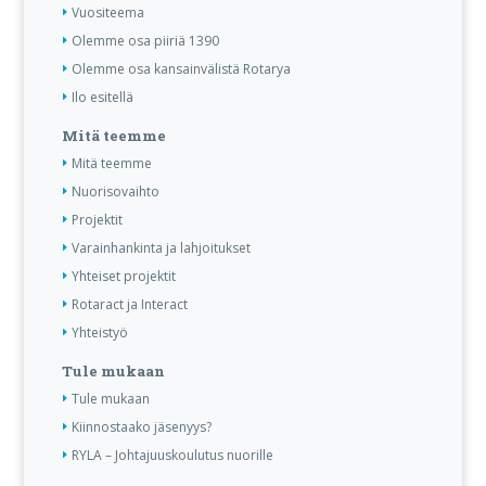
Vuositeema
Olemme osa piiriä 1390
Olemme osa kansainvälistä Rotarya
Ilo esitellä
Mitä teemme
Mitä teemme
Nuorisovaihto
Projektit
Varainhankinta ja lahjoitukset
Yhteiset projektit
Rotaract ja Interact
Yhteistyö
Tule mukaan
Tule mukaan
Kiinnostaako jäsenyys?
RYLA – Johtajuuskoulutus nuorille