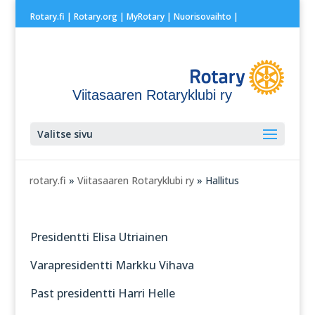
Rotary.fi
|
Rotary.org
|
MyRotary |
Nuorisovaihto
|
Viitasaaren Rotaryklubi ry
Valitse sivu
rotary.fi
»
Viitasaaren Rotaryklubi ry
» Hallitus
Presidentti Elisa Utriainen
Varapresidentti Markku Vihava
Past presidentti Harri Helle