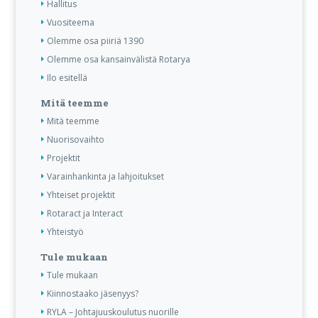
Hallitus
Vuositeema
Olemme osa piiriä 1390
Olemme osa kansainvälistä Rotarya
Ilo esitellä
Mitä teemme
Mitä teemme
Nuorisovaihto
Projektit
Varainhankinta ja lahjoitukset
Yhteiset projektit
Rotaract ja Interact
Yhteistyö
Tule mukaan
Tule mukaan
Kiinnostaako jäsenyys?
RYLA – Johtajuuskoulutus nuorille