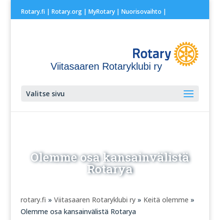
Rotary.fi
|
Rotary.org
|
MyRotary |
Nuorisovaihto
|
Viitasaaren Rotaryklubi ry
Valitse sivu
Olemme osa kansainvälistä
Rotarya
rotary.fi
»
Viitasaaren Rotaryklubi ry
»
Keitä olemme
»
Olemme osa kansainvälistä Rotarya