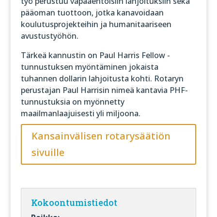
työ perustuu vapaaehtoisiin lahjoituksiin sekä
pääoman tuottoon, jotka kanavoidaan
koulutusprojekteihin ja humanitaariseen
avustustyöhön.
Tärkeä kannustin on Paul Harris Fellow -
tunnustuksen myöntäminen jokaista
tuhannen dollarin lahjoitusta kohti. Rotaryn
perustajan Paul Harrisin nimeä kantavia PHF-
tunnustuksia on myönnetty
maailmanlaajuisesti yli miljoona.
Kansainvälisen rotarysäätiön
sivuille
Kokoontumistiedot