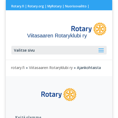
Rotary.fi
|
Rotary.org
|
MyRotary |
Nuorisovaihto
|
Viitasaaren Rotaryklubi ry
Valitse sivu
rotary.fi
»
Viitasaaren Rotaryklubi ry
» Ajankohtaista
Keitä olemme