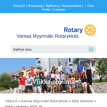
Rotary.fi
|
Rotary.org
|
MyRotary |
Nuorisovaihto
|
| Club
Finder
| Lahjoita
Vantaa Myyrmäki Rotaryklubi
Valitse sivu
Viikko-ohjelma
rotary.fi
»
Vantaa Myyrmäki Rotaryklubi
»
Mitä teemme
»
Viikko-ohjelma 2025-26