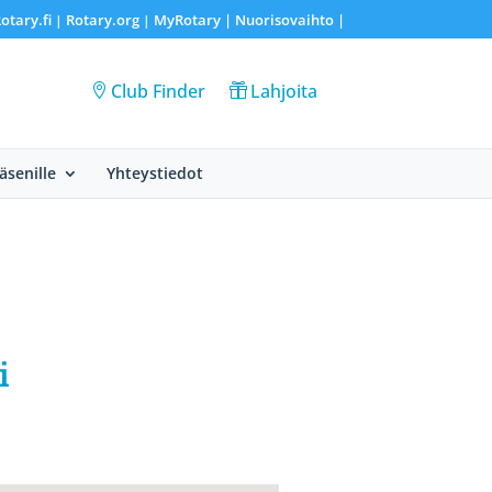
otary.fi
Rotary.org
MyRotary |
Nuorisovaihto
|
|
|
Club Finder
Lahjoita
Jäsenille
Yhteystiedot
i