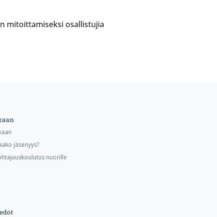
 mitoittamiseksi osallistujia
kaan
kaan
aako jäsenyys?
ohtajuuskoulutus nuorille
edot