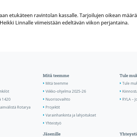
an etukäteen ravintolan kassalle. Tarjoilujen oikean määrän
eikki Linnalle viimeistään edeltävän viikon perjantaina.
Mitä teemme
Tule mu
Mitä teemme
Tule mu
nkilöt
Viikko-ohjelma 2025-26
Kiinnost
ä 1420
Nuorisovaihto
RYLA – J
invälistä Rotarya
Projektit
Varainhankinta ja lahjoitukset
Yhteistyö
Jäsenille
Yhteysti