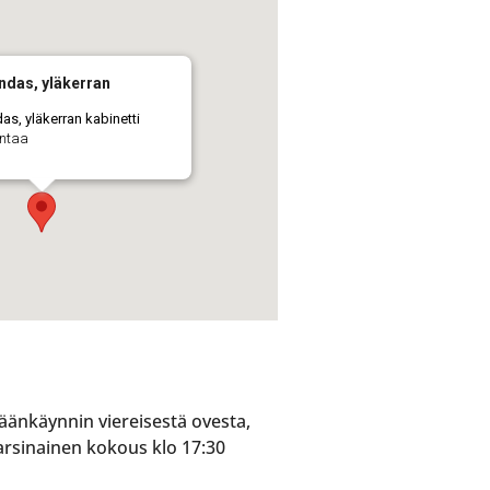
ndas, yläkerran
as, yläkerran kabinetti
antaa
äänkäynnin viereisestä ovesta,
varsinainen kokous klo 17:30