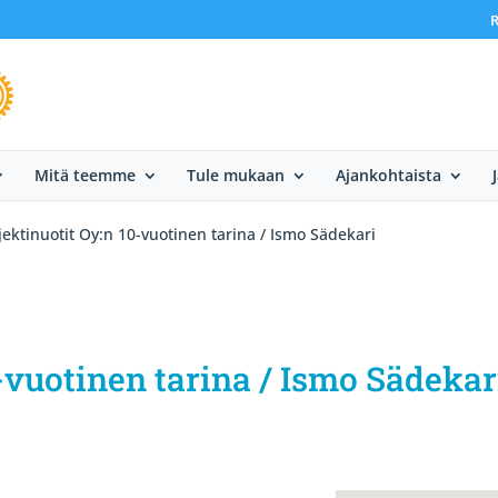
R
Mitä teemme
Tule mukaan
Ajankohtaista
jektinuotit Oy:n 10-vuotinen tarina / Ismo Sädekari
0-vuotinen tarina / Ismo Sädekar