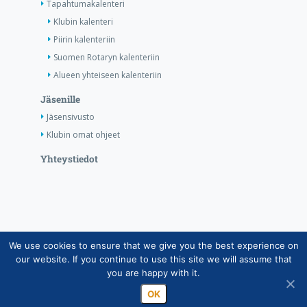
Tapahtumakalenteri
Klubin kalenteri
Piirin kalenteriin
Suomen Rotaryn kalenteriin
Alueen yhteiseen kalenteriin
Jäsenille
Jäsensivusto
Klubin omat ohjeet
Yhteystiedot
We use cookies to ensure that we give you the best experience on
Copyright © Suomen Rotarypalvelu ry 2026 |
our website. If you continue to use this site we will assume that
Jäsentietojärjestelmän tietosuojaseloste
|
Henkilötietojen
you are happy with it.
käsittely Rotarytoiminnassa
OK