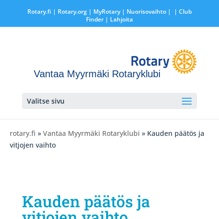
Rotary.fi
|
Rotary.org
|
MyRotary |
Nuorisovaihto
|
| Club
Finder
| Lahjoita
Vantaa Myyrmäki Rotaryklubi
Valitse sivu
rotary.fi
»
Vantaa Myyrmäki Rotaryklubi
» Kauden päätös ja
vitjojen vaihto
Kauden päätös ja
vitjojen vaihto