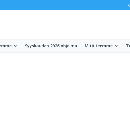
R
lemme
Syyskauden 2026 ohjelma
Mitä teemme
T