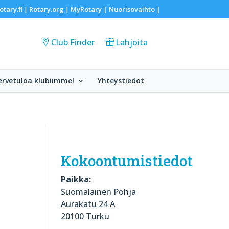
otary.fi
Rotary.org
MyRotary |
Nuorisovaihto
|
|
|
Club Finder
Lahjoita
ervetuloa klubiimme!
Yhteystiedot
Kokoontumistiedot
Paikka:
Suomalainen Pohja
Aurakatu 24 A
20100 Turku