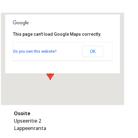
This page can't load Google Maps correctly.
Upseerikerho
OK
Do you own this website?
Upseeritie 2 - Lappeenranta
Tapahtumat
Osoite
Upseeritie 2
Lappeenranta