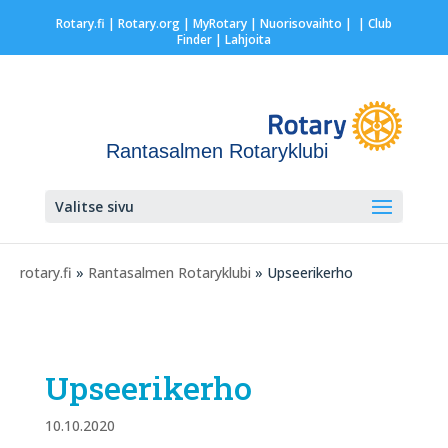
Rotary.fi
|
Rotary.org
|
MyRotary |
Nuorisovaihto
|
| Club
Finder
| Lahjoita
Rantasalmen Rotaryklubi
Valitse sivu
rotary.fi
»
Rantasalmen Rotaryklubi
» Upseerikerho
Upseerikerho
10.10.2020