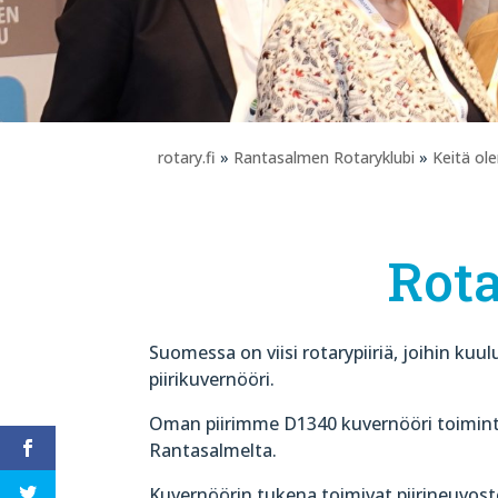
rotary.fi
»
Rantasalmen Rotaryklubi
»
Keitä o
Rota
Suomessa on viisi rotarypiiriä, joihin kuul
piirikuvernööri.
Oman piirimme D1340 kuvernööri toimin
Rantasalmelta.
Kuvernöörin tukena toimivat piirineuvosto