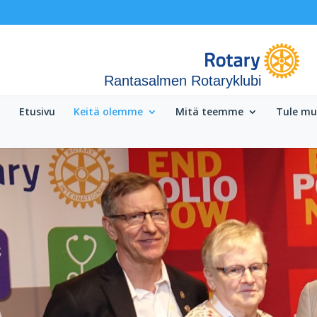
Rantasalmen Rotaryklubi
Etusivu
Keitä olemme
Mitä teemme
Tule m