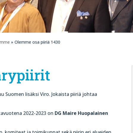
lemme
» Olemme osa piiriä 1430
rypiirit
uu Suomen lisäksi Viro. Jokaista piiriä johtaa
tavuotena 2022-2023 on
DG Maire Huopalainen
, komiteat ja toimikunnat sekä piirin eri alueiden