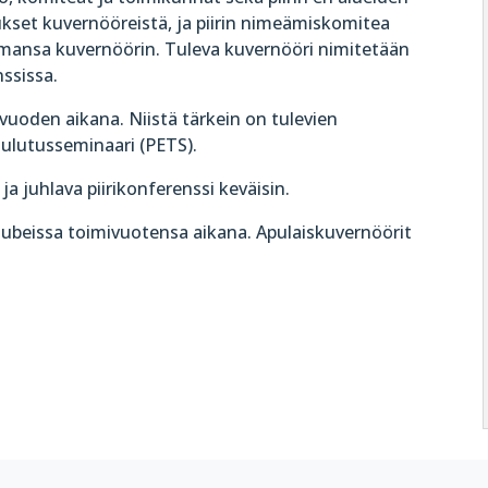
ukset kuvernööreistä, ja piirin nimeämiskomitea
mansa kuvernöörin. Tuleva kuvernööri nimitetään
ssissa.
a vuoden aikana. Niistä tärkein on tulevien
koulutusseminaari (PETS).
ja juhlava piirikonferenssi keväisin.
ä klubeissa toimivuotensa aikana. Apulaiskuvernöörit