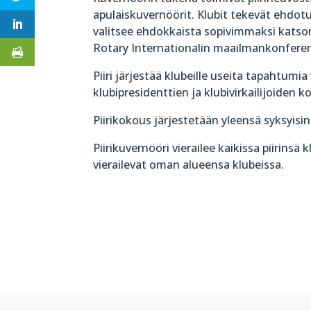
apulaiskuvernöörit. Klubit tekevät ehdot
valitsee ehdokkaista sopivimmaksi katso
Rotary Internationalin maailmankonferen
Piiri järjestää klubeille useita tapahtumi
klubipresidenttien ja klubivirkailijoiden 
Piirikokous järjestetään yleensä syksyisin 
Piirikuvernööri vierailee kaikissa piirins
vierailevat oman alueensa klubeissa.