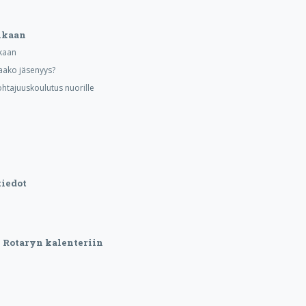
ukaan
kaan
aako jäsenyys?
ohtajuuskoulutus nuorille
iedot
Rotaryn kalenteriin