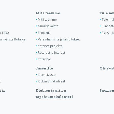
Mitä teemme
Tule m
Mitä teemme
Tule mu
Nuorisovaihto
Kiinnost
ä 1430
Projektit
RYLA – J
invälistä Rotarya
Varainhankinta ja lahjoitukset
Yhteiset projektit
Rotaract ja Interact
Yhteistyö
Jäsenille
Yhteyst
Jäsensivusto
t
Klubin omat ohjeet
iin
Klubien ja piirin
Suomen 
tapahtumakalenteri