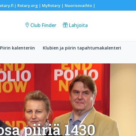
otary.fi
Rotary.org
MyRotary |
Nuorisovaihto
|
|
|
Club Finder
Lahjoita
Piirin kalenteriin
Klubien ja piirin tapahtumakalenteri
sa piiriä 1430