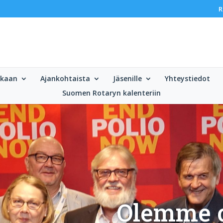
R
ukaan
Ajankohtaista
Jäsenille
Yhteystiedot
Suomen Rotaryn kalenteriin
Olemme o