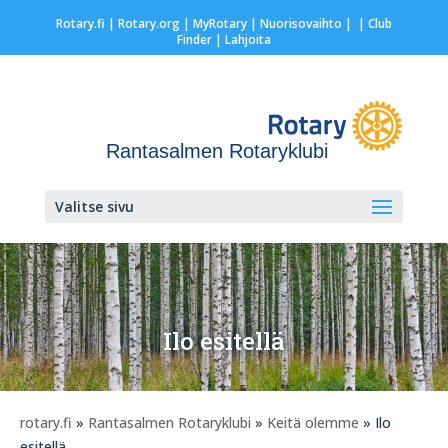
Rotary.fi
|
Rotary.org
|
MyRotary |
Nuorisovaihto
|
| Club
Finder
| Lahjoita
Rantasalmen Rotaryklubi
Valitse sivu
Ilo esitellä
rotary.fi
»
Rantasalmen Rotaryklubi
»
Keitä olemme
» Ilo
esitellä