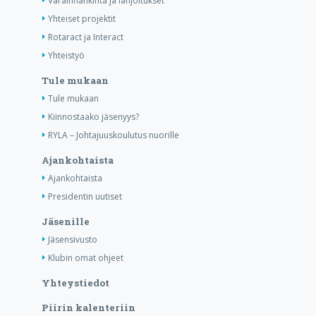
Varainhankinta ja lahjoitukset
Yhteiset projektit
Rotaract ja Interact
Yhteistyö
Tule mukaan
Tule mukaan
Kiinnostaako jäsenyys?
RYLA – Johtajuuskoulutus nuorille
Ajankohtaista
Ajankohtaista
Presidentin uutiset
Jäsenille
Jäsensivusto
Klubin omat ohjeet
Yhteystiedot
Piirin kalenteriin