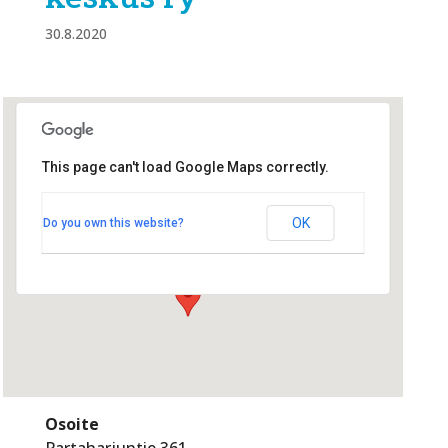
30.8.2020
This page can't load Google Maps correctly.
Lasten ja nuorten keskus ry
OK
Do you own this website?
Partaharjuntie 361, - Partaharju
Tapahtumat
Osoite
Partaharjuntie 361,