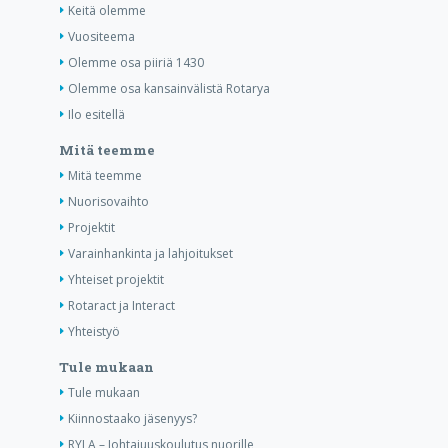
Keitä olemme
Vuositeema
Olemme osa piiriä 1430
Olemme osa kansainvälistä Rotarya
Ilo esitellä
Mitä teemme
Mitä teemme
Nuorisovaihto
Projektit
Varainhankinta ja lahjoitukset
Yhteiset projektit
Rotaract ja Interact
Yhteistyö
Tule mukaan
Tule mukaan
Kiinnostaako jäsenyys?
RYLA – Johtajuuskoulutus nuorille