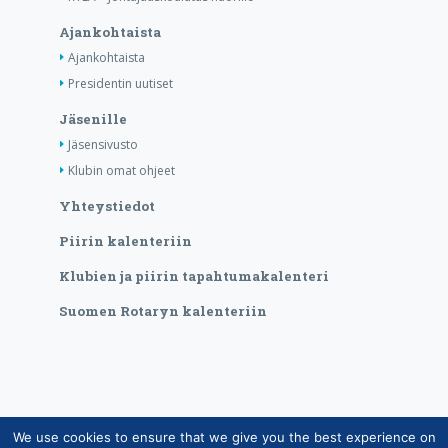
Ajankohtaista
Ajankohtaista
Presidentin uutiset
Jäsenille
Jäsensivusto
Klubin omat ohjeet
Yhteystiedot
Piirin kalenteriin
Klubien ja piirin tapahtumakalenteri
Suomen Rotaryn kalenteriin
We use cookies to ensure that we give you the best experience on
Copyright © Suomen Rotarypalvelu ry 2026 |