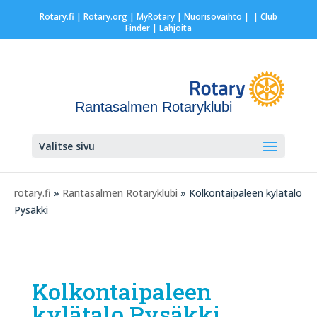
Rotary.fi
|
Rotary.org
|
MyRotary |
Nuorisovaihto
|
| Club
Finder
| Lahjoita
Rantasalmen Rotaryklubi
Valitse sivu
rotary.fi
»
Rantasalmen Rotaryklubi
» Kolkontaipaleen kylätalo
Pysäkki
Kolkontaipaleen
kylätalo Pysäkki