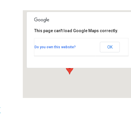
This page can't load Google Maps correctly.
Hotelli Järvisydän
OK
Do you own this website?
Porosalmentie 313 - Rantasalmi
Tapahtumat
t