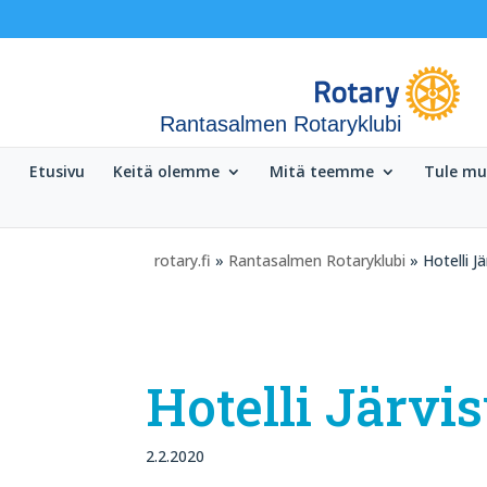
Rantasalmen Rotaryklubi
Etusivu
Keitä olemme
Mitä teemme
Tule m
rotary.fi
»
Rantasalmen Rotaryklubi
» Hotelli J
Hotelli Järvi
2.2.2020