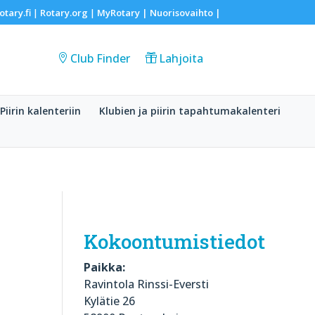
otary.fi
Rotary.org
MyRotary |
Nuorisovaihto
|
|
|
Club Finder
Lahjoita
Piirin kalenteriin
Klubien ja piirin tapahtumakalenteri
Kokoontumistiedot
Paikka:
Ravintola Rinssi-Eversti
Kylätie 26