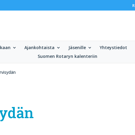
R
ukaan
Ajankohtaista
Jäsenille
Yhteystiedot
Suomen Rotaryn kalenteriin
ärvisydän
sydän