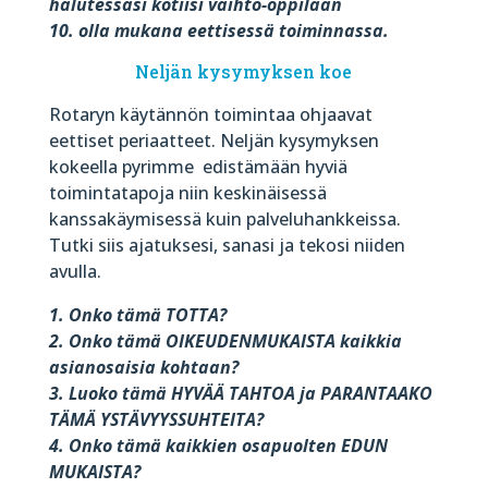
halutessasi kotiisi vaihto-oppilaan
10. olla mukana eettisessä toiminnassa.
Neljän kysymyksen koe
Rotaryn käytännön toimintaa ohjaavat
eettiset periaatteet. Neljän kysymyksen
kokeella pyrimme
edistämään hyviä
toimintatapoja niin keskinäisessä
kanssakäymisessä kuin palveluhankkeissa.
Tutki siis ajatuksesi, sanasi ja tekosi niiden
avulla.
1. Onko tämä TOTTA?
2. Onko tämä OIKEUDENMUKAISTA kaikkia
asianosaisia kohtaan?
3. Luoko tämä HYVÄÄ TAHTOA ja PARANTAAKO
TÄMÄ YSTÄVYYSSUHTEITA?
4. Onko tämä kaikkien osapuolten EDUN
MUKAISTA?