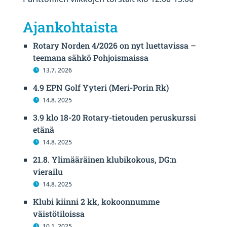
Ajankohtaista
Rotary Norden 4/2026 on nyt luettavissa –
teemana sähkö Pohjoismaissa
13.7. 2026
4.9 EPN Golf Yyteri (Meri-Porin Rk)
14.8. 2025
3.9 klo 18-20 Rotary-tietouden peruskurssi
etänä
14.8. 2025
21.8. Ylimääräinen klubikokous, DG:n
vierailu
14.8. 2025
Klubi kiinni 2 kk, kokoonnumme
väistötiloissa
10.1. 2025