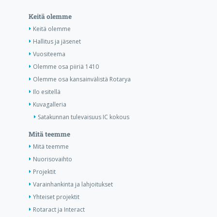
Keitä olemme
Keitä olemme
Hallitus ja jäsenet
Vuositeema
Olemme osa piiriä 1410
Olemme osa kansainvälistä Rotarya
Ilo esitellä
Kuvagalleria
Satakunnan tulevaisuus IC kokous
Mitä teemme
Mitä teemme
Nuorisovaihto
Projektit
Varainhankinta ja lahjoitukset
Yhteiset projektit
Rotaract ja Interact