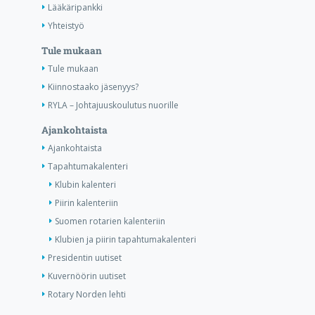
Lääkäripankki
Yhteistyö
Tule mukaan
Tule mukaan
Kiinnostaako jäsenyys?
RYLA – Johtajuuskoulutus nuorille
Ajankohtaista
Ajankohtaista
Tapahtumakalenteri
Klubin kalenteri
Piirin kalenteriin
Suomen rotarien kalenteriin
Klubien ja piirin tapahtumakalenteri
Presidentin uutiset
Kuvernöörin uutiset
Rotary Norden lehti