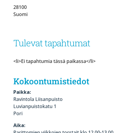
28100
Suomi
Tulevat tapahtumat
<li>Ei tapahtumia tässä paikassa</li>
Kokoontumistiedot
Paikka:
Ravintola Liisanpuisto
Luvianpuistokatu 1
Pori
Aika:
Parittomien viikkojen torstait klo 12.00-13.00