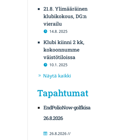
21.8. Ylimääräinen
klubikokous, DG:n
vierailu
14.8. 2025
Klubi kiinni 2 kk,
kokoonnumme
väistötiloissa
10.1. 2025
Näytä kaikki
Tapahtumat
EndPolioNow-golfkisa
26.8.2026
26.8.2026 //