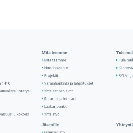
Mitä teemme
Tule mu
Mitä teemme
Tule mu
Nuorisovaihto
Kiinnost
Projektit
RYLA – J
ä 1410
Varainhankinta ja lahjoitukset
invälistä Rotarya
Yhteiset projektit
Rotaract ja Interact
Lääkäripankki
vaisuus IC kokous
Yhteistyö
Jäsenille
Yhteysti
Jäsensivusto