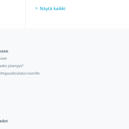
Näytä kaikki
kaan
kaan
aako jäsenyys?
ohtajuuskoulutus nuorille
edot