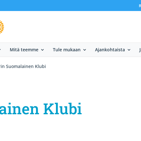
R
Mitä teemme
Tule mukaan
Ajankohtaista
rin Suomalainen Klubi
ainen Klubi