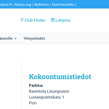
otary.fi
Rotary.org
MyRotary |
Nuorisovaihto
|
|
|
Club Finder
Lahjoita
Jäsenille
Yhteystiedot
Kokoontumistiedot
Paikka:
Ravintola Liisanpuisto
Luvianpuistokatu 1
Pori