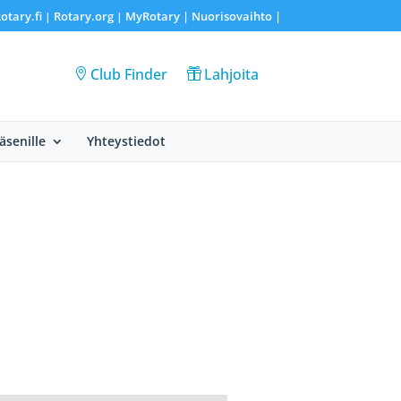
otary.fi
Rotary.org
MyRotary |
Nuorisovaihto
|
|
|
Club Finder
Lahjoita
Jäsenille
Yhteystiedot