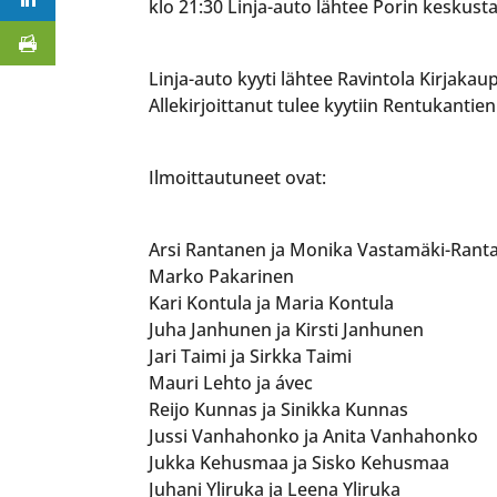
klo 21:30 Linja-auto lähtee Porin keskust
Linja-auto kyyti lähtee Ravintola Kirjakau
Allekirjoittanut tulee kyytiin Rentukantie
Ilmoittautuneet ovat:
Arsi Rantanen ja Monika Vastamäki-Rant
Marko Pakarinen
Kari Kontula ja Maria Kontula
Juha Janhunen ja Kirsti Janhunen
Jari Taimi ja Sirkka Taimi
Mauri Lehto ja ávec
Reijo Kunnas ja Sinikka Kunnas
Jussi Vanhahonko ja Anita Vanhahonko
Jukka Kehusmaa ja Sisko Kehusmaa
Juhani Yliruka ja Leena Yliruka