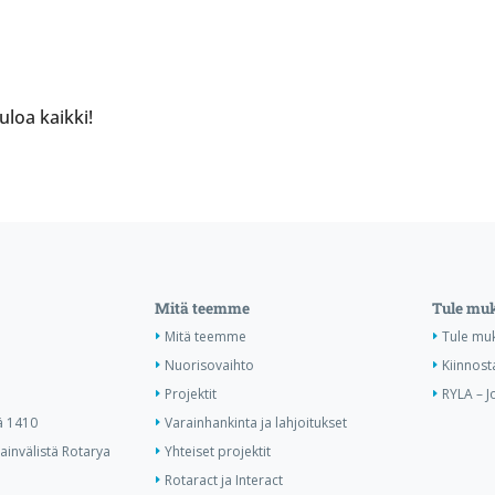
uloa kaikki!
Mitä teemme
Tule mu
Mitä teemme
Tule mu
Nuorisovaihto
Kiinnost
Projektit
RYLA – J
ä 1410
Varainhankinta ja lahjoitukset
invälistä Rotarya
Yhteiset projektit
Rotaract ja Interact