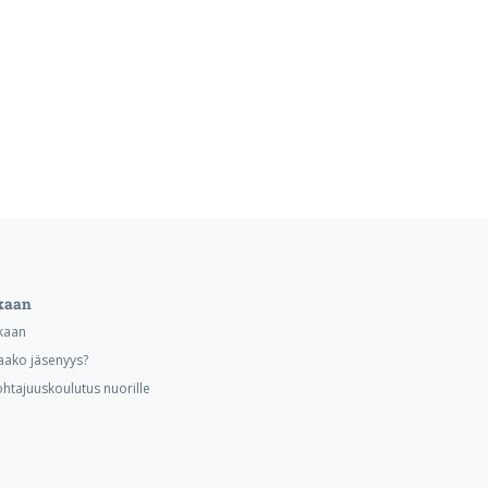
kaan
kaan
aako jäsenyys?
ohtajuuskoulutus nuorille