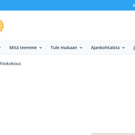
R
Mitä teemme
Tule mukaan
Ajankohtaista
ihtokokous