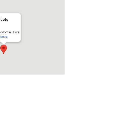
luoto
odontie - Pori
tumat