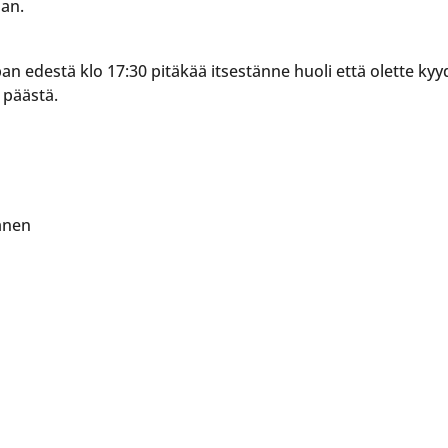
aan.
pan edestä klo 17:30 pitäkää itsestänne huoli että olette kyy
n päästä.
anen