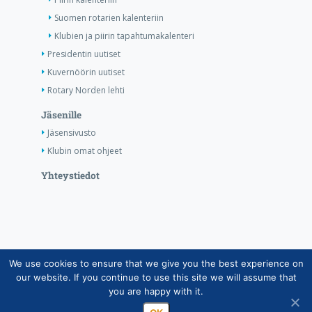
Suomen rotarien kalenteriin
Klubien ja piirin tapahtumakalenteri
Presidentin uutiset
Kuvernöörin uutiset
Rotary Norden lehti
Jäsenille
Jäsensivusto
Klubin omat ohjeet
Yhteystiedot
We use cookies to ensure that we give you the best experience on
Copyright © Suomen Rotarypalvelu ry 2026 |
our website. If you continue to use this site we will assume that
Jäsentietojärjestelmän tietosuojaseloste
|
Henkilötietojen
you are happy with it.
käsittely Rotarytoiminnassa