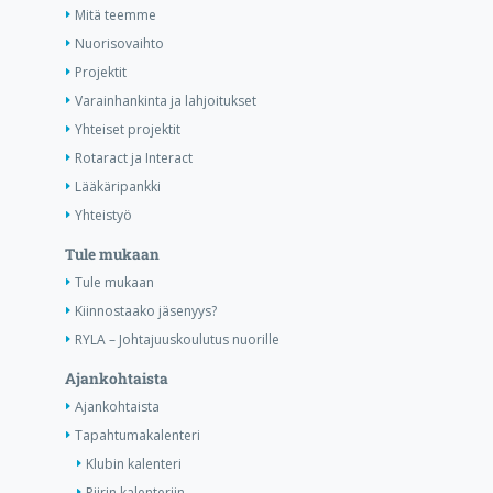
Mitä teemme
Nuorisovaihto
Projektit
Varainhankinta ja lahjoitukset
Yhteiset projektit
Rotaract ja Interact
Lääkäripankki
Yhteistyö
Tule mukaan
Tule mukaan
Kiinnostaako jäsenyys?
RYLA – Johtajuuskoulutus nuorille
Ajankohtaista
Ajankohtaista
Tapahtumakalenteri
Klubin kalenteri
Piirin kalenteriin