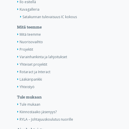
Ilo esitellä
Kuvagalleria
Satakunnan tulevaisuus IC kokous
Mitä teemme
Mitä teemme
Nuorisovaihto
Projektit
Varainhankinta ja lahjoitukset
Yhteiset projektit
Rotaract ja Interact
Lääkäripankki
Yhteistyö
Tule mukaan
Tule mukaan
Kiinnostaako jäsenyys?
RYLA – Johtajuuskoulutus nuorille