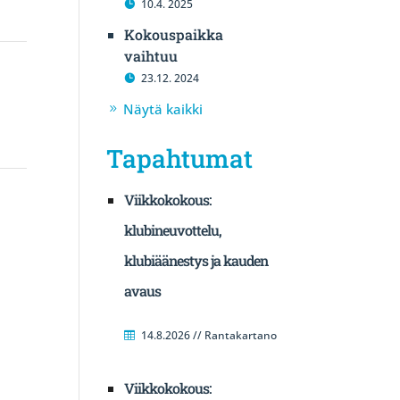
10.4. 2025
Kokouspaikka
vaihtuu
23.12. 2024
Näytä kaikki
Tapahtumat
Viikkokokous:
klubineuvottelu,
klubiäänestys ja kauden
avaus
14.8.2026 // Rantakartano
Viikkokokous: