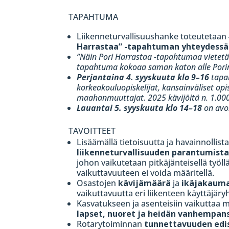
TAPAHTUMA
Liikenneturvallisuushanke toteutetaan 4
Harrastaa” -tapahtuman yhteydessä
”Näin Pori Harrastaa -tapahtumaa vietetää
tapahtuma kokoaa saman katon alle Porin
Perjantaina 4. syyskuuta klo 9–16
tapa
korkeakouluopiskelijat, kansainväliset op
maahanmuuttajat. 2025 kävijöitä n. 1.000
Lauantai 5. syyskuuta klo 14–18
on avoi
TAVOITTEET
Lisäämällä tietoisuutta ja havainnollis
liikenneturvallisuuden parantumista
johon vaikutetaan pitkäjänteisellä työ
vaikuttavuuteen ei voida määritellä.
Osastojen
kävijämäärä
ja
ikäjakaum
vaikuttavuutta eri liikenteen käyttäjäry
Kasvatukseen ja asenteisiin vaikuttaa 
lapset, nuoret ja heidän vanhempan
Rotarytoiminnan
tunnettavuuden edi