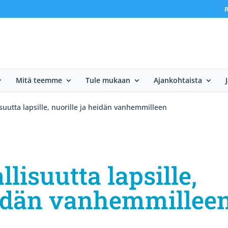
R
Mitä teemme
Tule mukaan
Ajankohtaista
suutta lapsille, nuorille ja heidän vanhemmilleen
lisuutta lapsille,
eidän vanhemmillee