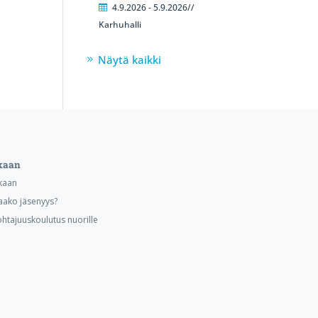
4.9.2026 - 5.9.2026//
Karhuhalli
Näytä kaikki
kaan
kaan
aako jäsenyys?
ohtajuuskoulutus nuorille