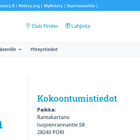
otary.fi
Rotary.org
MyRotary |
Nuorisovaihto
|
|
|
Club Finder
Lahjoita
Jäsenille
Yhteystiedot
Kokoontumistiedot
Paikka:
n
Rantakartano
Isojoenrannantie 58
28240 PORI