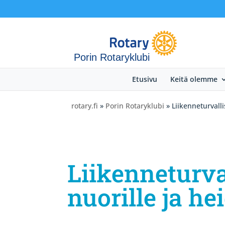
Porin Rotaryklubi
Etusivu
Keitä olemme
rotary.fi
»
Porin Rotaryklubi
» Liikenneturvalli
Liikenneturval
nuorille ja h