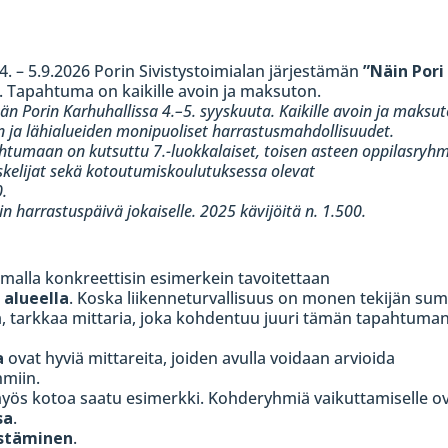
. – 5.9.2026 Porin Sivistystoimialan järjestämän
”Näin Pori
. Tapahtuma on kaikille avoin ja maksuton.
n Porin Karhuhallissa 4.–5. syyskuuta. Kaikille avoin ja maksu
 ja lähialueiden monipuoliset harrastusmahdollisuudet.
htumaan on kutsuttu 7.-luokkalaiset, toisen asteen oppilasryhm
iskelijat sekä kotoutumiskoulutuksessa olevat
.
n harrastuspäivä jokaiselle. 2025 kävijöitä n. 1.500.
tamalla konkreettisin esimerkein tavoitettaan
 alueella
. Koska liikenneturvallisuus on monen tekijän su
llä, tarkkaa mittaria, joka kohdentuu juuri tämän tapahtuma
a
ovat hyviä mittareita, joiden avulla voidaan arvioida
hmiin.
myös kotoa saatu esimerkki. Kohderyhmiä vaikuttamiselle o
sa
.
stäminen
.