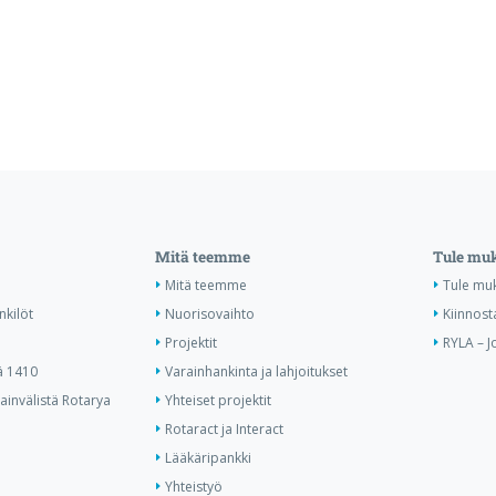
Mitä teemme
Tule mu
Mitä teemme
Tule mu
nkilöt
Nuorisovaihto
Kiinnost
Projektit
RYLA – J
ä 1410
Varainhankinta ja lahjoitukset
invälistä Rotarya
Yhteiset projektit
Rotaract ja Interact
Lääkäripankki
Yhteistyö