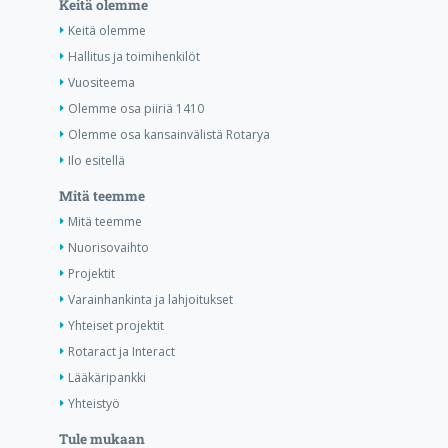
Keitä olemme
Keitä olemme
Hallitus ja toimihenkilöt
Vuositeema
Olemme osa piiriä 1410
Olemme osa kansainvälistä Rotarya
Ilo esitellä
Mitä teemme
Mitä teemme
Nuorisovaihto
Projektit
Varainhankinta ja lahjoitukset
Yhteiset projektit
Rotaract ja Interact
Lääkäripankki
Yhteistyö
Tule mukaan