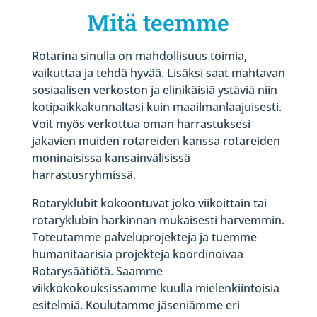
Mitä teemme
Rotarina sinulla on mahdollisuus toimia,
vaikuttaa ja tehdä hyvää. Lisäksi saat mahtavan
sosiaalisen verkoston ja elinikäisiä ystäviä niin
kotipaikkakunnaltasi kuin maailmanlaajuisesti.
Voit myös verkottua oman harrastuksesi
jakavien muiden rotareiden kanssa rotareiden
moninaisissa kansainvälisissä
harrastusryhmissä.
Rotaryklubit kokoontuvat joko viikoittain tai
rotaryklubin harkinnan mukaisesti harvemmin.
Toteutamme palveluprojekteja ja tuemme
humanitaarisia projekteja koordinoivaa
Rotarysäätiötä. Saamme
viikkokokouksissamme kuulla mielenkiintoisia
esitelmiä. Koulutamme jäseniämme eri