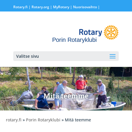
Rotary.fi
|
Rotary.org
|
MyRotary |
Nuorisovaihto
|
Porin Rotaryklubi
Valitse sivu
Mitä teemme
rotary.fi
»
Porin Rotaryklubi
» Mitä teemme