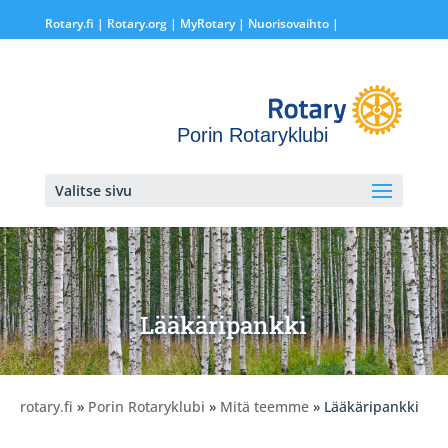
Rotary.fi
|
Rotary.org
|
MyRotary |
Nuorisovaihto
|
Porin Rotaryklubi
Valitse sivu
Lääkäripankki
rotary.fi
»
Porin Rotaryklubi
»
Mitä teemme
» Lääkäripankki