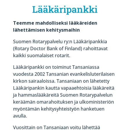
Lääkäripankki
Teemme mahdolliseksi lääkäreiden
lähettämisen kehitysmaihin
Suomen Rotarypalvelu ry:n Lääkäripankkia
(Rotary Doctor Bank of Finland) rahoittavat
kaikki suomalaiset rotarit.
Lääkäripankki on toiminut Tansaniassa
vuodesta 2002 Tansanian evankelisluterilaisen
kirkon sairaaloissa. Tansaniaan on lähetetty
Lääkäripankin kautta vapaaehtoisia lääkäreitä
ja hammaslääkäreitä Suomen Rotarypalvelun
keräämän omarahoituksen ja ulkoministeriön
myöntämän kehitysyhteistyön hanketuen
avulla.
Vuosittain on Tansaniaan voitu lähettää