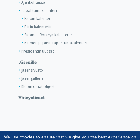
Ajankohtaista
Tapahtumakalenteri
Klubin kalenteri
Piirin kalenteriin
Suomen Rotaryn kalenteriin
Klubien ja piirin tapahtumakalenteri
Presidentin uutiset
Jäsenille
Jäsensivusto
Jäsengalleria
Klubin omat ohjeet
Yhteystiedot
We use cookies to ensure that we give you the best experience on
Copyright © Suomen Rotarypalvelu ry 2026 |