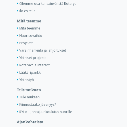
Olemme osa kansainvälistä Rotarya
Ilo esitellä
Mitä teemme
Mitä teemme
Nuorisovaihto
Projektit
Varainhankinta ja lahjoitukset
Yhteiset projektit
Rotaract ja Interact
Lääkäripankki
Yhteistyö
Tule mukaan
Tule mukaan
Kiinnostaako jäsenyys?
RYLA – Johtajuuskoulutus nuorille
Ajankohtaista