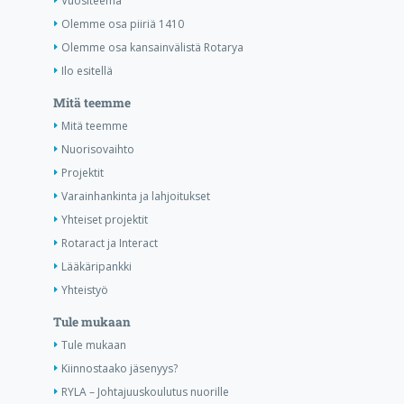
Vuositeema
Olemme osa piiriä 1410
Olemme osa kansainvälistä Rotarya
Ilo esitellä
Mitä teemme
Mitä teemme
Nuorisovaihto
Projektit
Varainhankinta ja lahjoitukset
Yhteiset projektit
Rotaract ja Interact
Lääkäripankki
Yhteistyö
Tule mukaan
Tule mukaan
Kiinnostaako jäsenyys?
RYLA – Johtajuuskoulutus nuorille