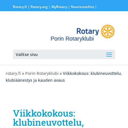
Rotary.fi
|
Rotary.org
|
MyRotary |
Nuorisovaihto
|
Porin Rotaryklubi
Valitse sivu
rotary.fi
»
Porin Rotaryklubi
» Viikkokokous: klubineuvottelu,
klubiäänestys ja kauden avaus
Viikkokokous:
klubineuvottelu,