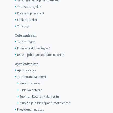
Varainhankinta ja lahjoitukset
Yhteiset projektit
Rotaract ja Interact
Lääkäripankki
Yhteistyö
Tule mukaan
Tule mukaan
Kiinnostaako jäsenyys?
RYLA – Johtajuuskoulutus nuorille
Ajankohtaista
Ajankohtaista
Tapahtumakalenteri
Klubin kalenteri
Piirin kalenteriin
Suomen Rotaryn kalenteriin
Klubien ja piirin tapahtumakalenteri
Presidentin uutiset