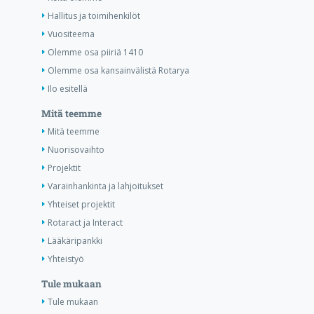
Hallitus ja toimihenkilöt
Vuositeema
Olemme osa piiriä 1410
Olemme osa kansainvälistä Rotarya
Ilo esitellä
Mitä teemme
Mitä teemme
Nuorisovaihto
Projektit
Varainhankinta ja lahjoitukset
Yhteiset projektit
Rotaract ja Interact
Lääkäripankki
Yhteistyö
Tule mukaan
Tule mukaan