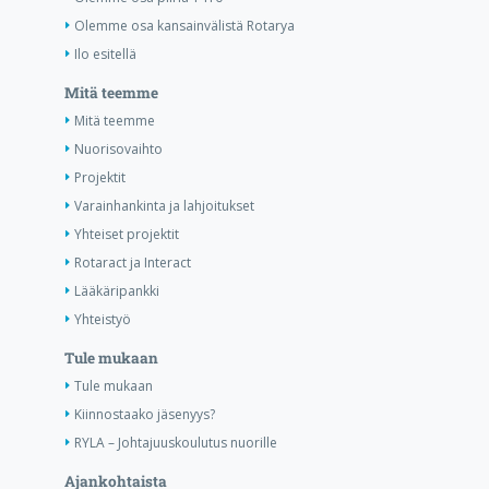
Olemme osa kansainvälistä Rotarya
Ilo esitellä
Mitä teemme
Mitä teemme
Nuorisovaihto
Projektit
Varainhankinta ja lahjoitukset
Yhteiset projektit
Rotaract ja Interact
Lääkäripankki
Yhteistyö
Tule mukaan
Tule mukaan
Kiinnostaako jäsenyys?
RYLA – Johtajuuskoulutus nuorille
Ajankohtaista