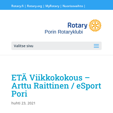
Rotary.fi
|
Rotary.org
|
MyRotary |
Nuorisovaihto
|
Porin Rotaryklubi
rotary.fi
»
Porin Rotaryklubi
» ETÄ Viikkokokous – Arttu
Valitse sivu
Raittinen / eSport Pori
ETÄ Viikkokokous –
Arttu Raittinen / eSport
Pori
huhti 23, 2021