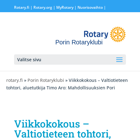
Rotary.fi
|
Rotary.org
|
MyRotary |
Nuorisovaihto
|
Porin Rotaryklubi
Valitse sivu
rotary.fi
»
Porin Rotaryklubi
» Viikkokokous – Valtiotieteen
tohtori, aluetutkija Timo Aro: Mahdollisuuksien Pori
Viikkokokous –
Valtiotieteen tohtori,