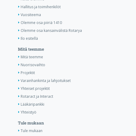
Hallitus ja toimihenkilöt
Vuositeema
Olemme osa piiriä 1410
Olemme osa kansainvälistä Rotarya
Ilo esitellä
Mitä teemme
Mitä teemme
Nuorisovaihto
Projektit
Varainhankinta ja lahjoitukset
Yhteiset projektit
Rotaract ja Interact
Lääkäripankki
Yhteistyö
Tule mukaan
Tule mukaan