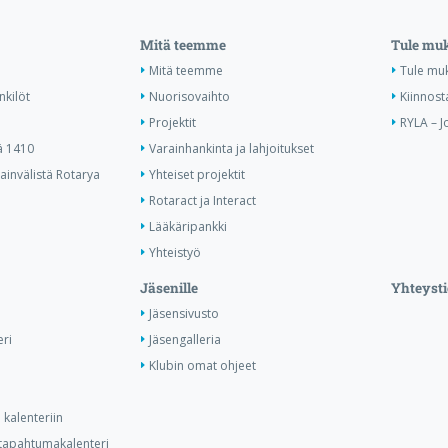
Mitä teemme
Tule mu
Mitä teemme
Tule mu
nkilöt
Nuorisovaihto
Kiinnost
Projektit
RYLA – J
ä 1410
Varainhankinta ja lahjoitukset
invälistä Rotarya
Yhteiset projektit
Rotaract ja Interact
Lääkäripankki
Yhteistyö
Jäsenille
Yhteysti
Jäsensivusto
ri
Jäsengalleria
Klubin omat ohjeet
kalenteriin
n tapahtumakalenteri