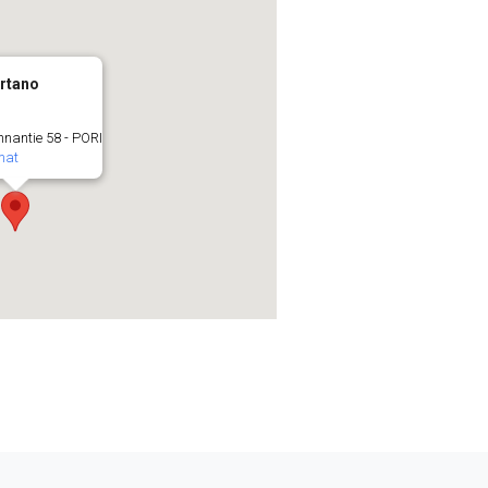
rtano
nnantie 58 - PORI
mat