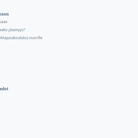
kaan
kaan
aako jäsenyys?
ohtajuuskoulutus nuorille
edot