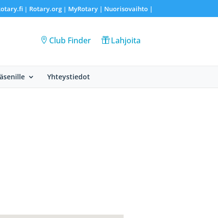
otary.fi
Rotary.org
MyRotary |
Nuorisovaihto
|
|
|
Club Finder
Lahjoita
Jäsenille
Yhteystiedot