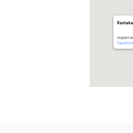
Rantaka
Isojoenra
Tapahtu