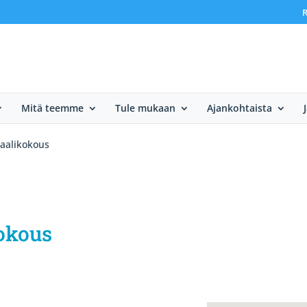
R
Mitä teemme
Tule mukaan
Ajankohtaista
Vaalikokous
okous