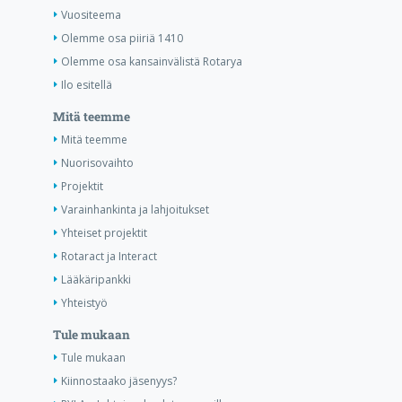
Vuositeema
Olemme osa piiriä 1410
Olemme osa kansainvälistä Rotarya
Ilo esitellä
Mitä teemme
Mitä teemme
Nuorisovaihto
Projektit
Varainhankinta ja lahjoitukset
Yhteiset projektit
Rotaract ja Interact
Lääkäripankki
Yhteistyö
Tule mukaan
Tule mukaan
Kiinnostaako jäsenyys?