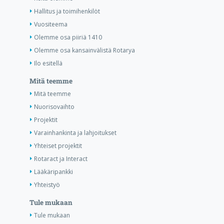
Hallitus ja toimihenkilöt
Vuositeema
Olemme osa piiriä 1410
Olemme osa kansainvälistä Rotarya
Ilo esitellä
Mitä teemme
Mitä teemme
Nuorisovaihto
Projektit
Varainhankinta ja lahjoitukset
Yhteiset projektit
Rotaract ja Interact
Lääkäripankki
Yhteistyö
Tule mukaan
Tule mukaan