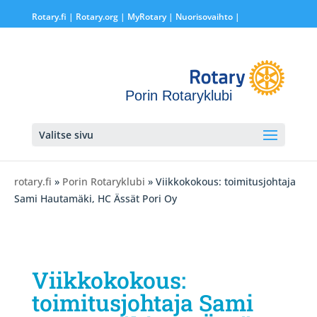
Rotary.fi
|
Rotary.org
|
MyRotary |
Nuorisovaihto
|
Porin Rotaryklubi
Valitse sivu
rotary.fi
»
Porin Rotaryklubi
» Viikkokokous: toimitusjohtaja
Sami Hautamäki, HC Ässät Pori Oy
Viikkokokous:
toimitusjohtaja Sami