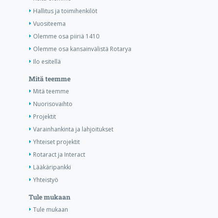
Hallitus ja toimihenkilöt
Vuositeema
Olemme osa piiriä 1410
Olemme osa kansainvälistä Rotarya
Ilo esitellä
Mitä teemme
Mitä teemme
Nuorisovaihto
Projektit
Varainhankinta ja lahjoitukset
Yhteiset projektit
Rotaract ja Interact
Lääkäripankki
Yhteistyö
Tule mukaan
Tule mukaan