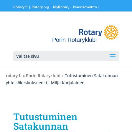
Rotary.fi
|
Rotary.org
|
MyRotary |
Nuorisovaihto
|
Porin Rotaryklubi
Valitse sivu
rotary.fi
»
Porin Rotaryklubi
» Tutustuminen Satakunnan
yhteisökeskukseen: tj. Milja Karjalainen
Tutustuminen
Satakunnan