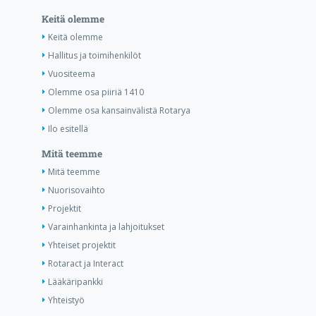
Keitä olemme
Keitä olemme
Hallitus ja toimihenkilöt
Vuositeema
Olemme osa piiriä 1410
Olemme osa kansainvälistä Rotarya
Ilo esitellä
Mitä teemme
Mitä teemme
Nuorisovaihto
Projektit
Varainhankinta ja lahjoitukset
Yhteiset projektit
Rotaract ja Interact
Lääkäripankki
Yhteistyö