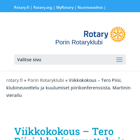
Rotary.fi
|
Rotary.org
|
MyRotary |
Nuorisovaihto
|
Porin Rotaryklubi
Valitse sivu
rotary.fi
»
Porin Rotaryklubi
» Viikkokokous – Tero Piisi,
klubineuvottelu ja kuulumiset piirikonferenssista, Martinin
vierailu
Viikkokokous – Tero