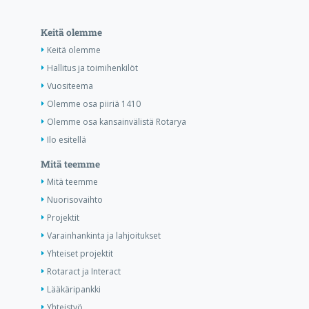
Keitä olemme
Keitä olemme
Hallitus ja toimihenkilöt
Vuositeema
Olemme osa piiriä 1410
Olemme osa kansainvälistä Rotarya
Ilo esitellä
Mitä teemme
Mitä teemme
Nuorisovaihto
Projektit
Varainhankinta ja lahjoitukset
Yhteiset projektit
Rotaract ja Interact
Lääkäripankki
Yhteistyö