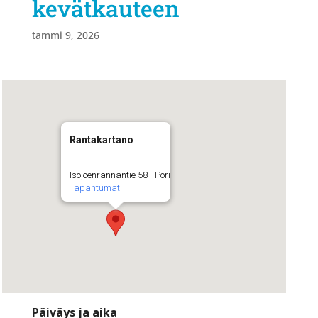
kevätkauteen
tammi 9, 2026
Rantakartano
Isojoenrannantie 58 - Pori
Tapahtumat
Päiväys ja aika