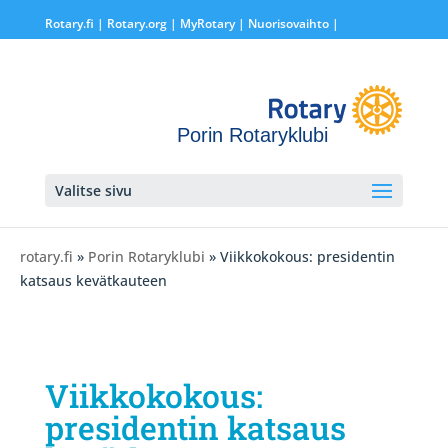
Rotary.fi
|
Rotary.org
|
MyRotary |
Nuorisovaihto
|
Porin Rotaryklubi
Valitse sivu
rotary.fi
»
Porin Rotaryklubi
» Viikkokokous: presidentin
katsaus kevätkauteen
Viikkokokous:
presidentin katsaus