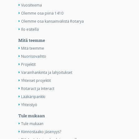
Vuositeema
Olemme osa piiriä 1410
Olemme osa kansainvälistä Rotarya
Ilo esitellä
Mitä teemme
Mitä teemme
Nuorisovaihto
Projektit
Varainhankinta ja lahjoitukset
Yhteiset projektit
Rotaract ja Interact
Lääkäripankki
Yhteistyö
Tule mukaan
Tule mukaan
Kiinnostaako jäsenyys?