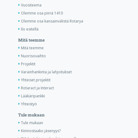
Vuositeema
Olemme osa piiriä 1410
Olemme osa kansainvälistä Rotarya
Ilo esitellä
Mitä teemme
Mitä teemme
Nuorisovaihto
Projektit
Varainhankinta ja lahjoitukset
Yhteiset projektit
Rotaract ja Interact
Lääkäripankki
Yhteistyö
Tule mukaan
Tule mukaan
Kiinnostaako jäsenyys?