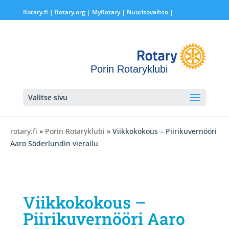
Rotary.fi
|
Rotary.org
|
MyRotary |
Nuorisovaihto
|
Porin Rotaryklubi
Valitse sivu
rotary.fi
»
Porin Rotaryklubi
» Viikkokokous – Piirikuvernööri
Aaro Söderlundin vierailu
Viikkokokous –
Piirikuvernööri Aaro