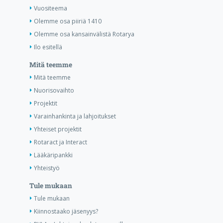
Vuositeema
Olemme osa piiriä 1410
Olemme osa kansainvälistä Rotarya
Ilo esitellä
Mitä teemme
Mitä teemme
Nuorisovaihto
Projektit
Varainhankinta ja lahjoitukset
Yhteiset projektit
Rotaract ja Interact
Lääkäripankki
Yhteistyö
Tule mukaan
Tule mukaan
Kiinnostaako jäsenyys?