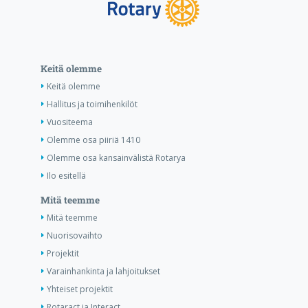
Keitä olemme
Keitä olemme
Hallitus ja toimihenkilöt
Vuositeema
Olemme osa piiriä 1410
Olemme osa kansainvälistä Rotarya
Ilo esitellä
Mitä teemme
Mitä teemme
Nuorisovaihto
Projektit
Varainhankinta ja lahjoitukset
Yhteiset projektit
Rotaract ja Interact