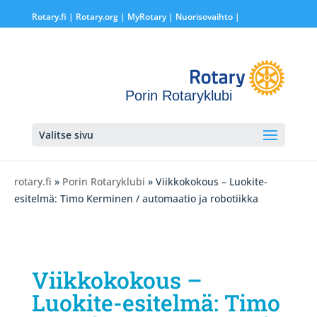
Rotary.fi
|
Rotary.org
|
MyRotary |
Nuorisovaihto
|
Porin Rotaryklubi
Valitse sivu
rotary.fi
»
Porin Rotaryklubi
» Viikkokokous – Luokite-
esitelmä: Timo Kerminen / automaatio ja robotiikka
Viikkokokous –
Luokite-esitelmä: Timo