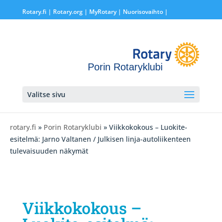
Rotary.fi
|
Rotary.org
|
MyRotary |
Nuorisovaihto
|
Porin Rotaryklubi
Valitse sivu
rotary.fi
»
Porin Rotaryklubi
» Viikkokokous – Luokite-
esitelmä: Jarno Valtanen / Julkisen linja-autoliikenteen
tulevaisuuden näkymät
Viikkokokous –