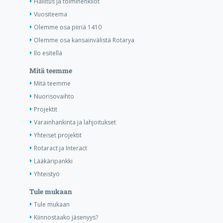
Hallitus ja toimihenkilöt
Vuositeema
Olemme osa piiriä 1410
Olemme osa kansainvälistä Rotarya
Ilo esitellä
Mitä teemme
Mitä teemme
Nuorisovaihto
Projektit
Varainhankinta ja lahjoitukset
Yhteiset projektit
Rotaract ja Interact
Lääkäripankki
Yhteistyö
Tule mukaan
Tule mukaan
Kiinnostaako jäsenyys?