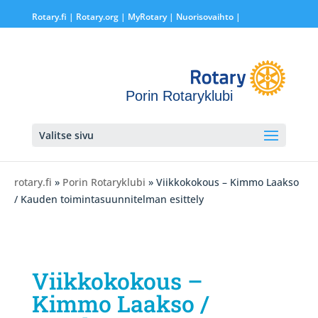
Rotary.fi
|
Rotary.org
|
MyRotary |
Nuorisovaihto
|
Porin Rotaryklubi
Valitse sivu
rotary.fi
»
Porin Rotaryklubi
» Viikkokokous – Kimmo Laakso
/ Kauden toimintasuunnitelman esittely
Viikkokokous –
Kimmo Laakso /