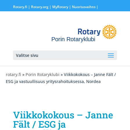
Rotary.fi
|
Rotary.org
|
MyRotary |
Nuorisovaihto
|
Porin Rotaryklubi
Valitse sivu
rotary.fi
»
Porin Rotaryklubi
» Viikkokokous – Janne Fält /
ESG ja vastuullisuus yritysrahoituksessa, Nordea
Viikkokokous – Janne
Fält / ESG ja