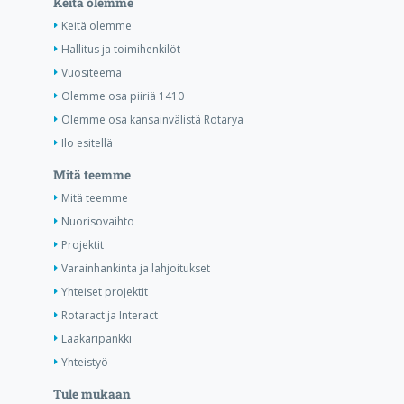
Keitä olemme
Keitä olemme
Hallitus ja toimihenkilöt
Vuositeema
Olemme osa piiriä 1410
Olemme osa kansainvälistä Rotarya
Ilo esitellä
Mitä teemme
Mitä teemme
Nuorisovaihto
Projektit
Varainhankinta ja lahjoitukset
Yhteiset projektit
Rotaract ja Interact
Lääkäripankki
Yhteistyö
Tule mukaan