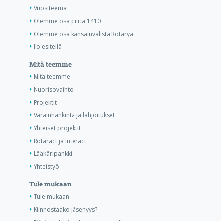
Vuositeema
Olemme osa piiriä 1410
Olemme osa kansainvälistä Rotarya
Ilo esitellä
Mitä teemme
Mitä teemme
Nuorisovaihto
Projektit
Varainhankinta ja lahjoitukset
Yhteiset projektit
Rotaract ja Interact
Lääkäripankki
Yhteistyö
Tule mukaan
Tule mukaan
Kiinnostaako jäsenyys?