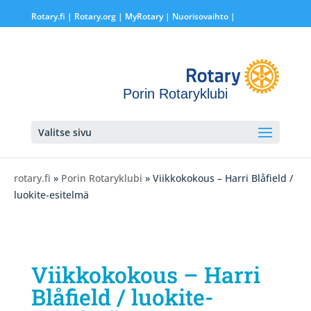
Rotary.fi
|
Rotary.org
|
MyRotary |
Nuorisovaihto
|
Porin Rotaryklubi
Valitse sivu
rotary.fi
»
Porin Rotaryklubi
» Viikkokokous – Harri Blåfield /
luokite-esitelmä
Viikkokokous – Harri
Blåfield / luokite-