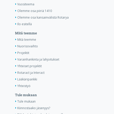
Vuositeema
Olemme osa piiriä 1410
Olemme osa kansainvälistä Rotarya
Ilo esitellä
Mitä teemme
Mitä teemme
Nuorisovaihto
Projektit
Varainhankinta ja lahjoitukset
Yhteiset projektit
Rotaract ja Interact
Lääkäripankki
Yhteistyö
Tule mukaan
Tule mukaan
Kiinnostaako jäsenyys?