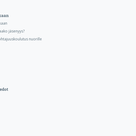
kaan
kaan
aako jäsenyys?
ohtajuuskoulutus nuorille
edot