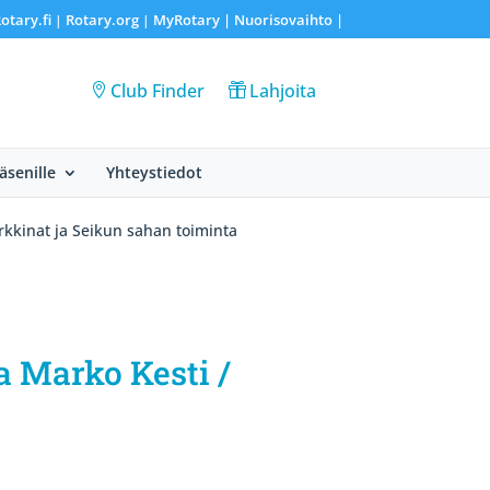
otary.fi
Rotary.org
MyRotary |
Nuorisovaihto
|
|
|
Club Finder
Lahjoita
Jäsenille
Yhteystiedot
kkinat ja Seikun sahan toiminta
a Marko Kesti /