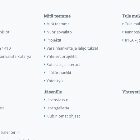
Mitä teemme
Tule mu
Mitä teemme
Tule mu
nkilöt
Nuorisovaihto
Kiinnost
Projektit
RYLA – J
ä 1410
Varainhankinta ja lahjoitukset
invälistä Rotarya
Yhteiset projektit
Rotaract ja Interact
Lääkäripankki
Yhteistyö
Jäsenille
Yhteysti
Jäsensivusto
ri
Jäsengalleria
Klubin omat ohjeet
kalenteriin