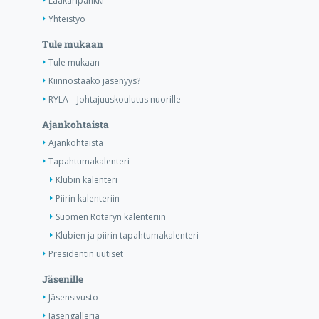
Lääkäripankki
Yhteistyö
Tule mukaan
Tule mukaan
Kiinnostaako jäsenyys?
RYLA – Johtajuuskoulutus nuorille
Ajankohtaista
Ajankohtaista
Tapahtumakalenteri
Klubin kalenteri
Piirin kalenteriin
Suomen Rotaryn kalenteriin
Klubien ja piirin tapahtumakalenteri
Presidentin uutiset
Jäsenille
Jäsensivusto
Jäsengalleria