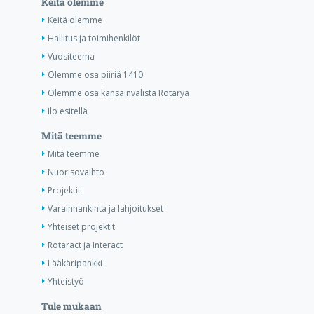
Keitä olemme
Keitä olemme
Hallitus ja toimihenkilöt
Vuositeema
Olemme osa piiriä 1410
Olemme osa kansainvälistä Rotarya
Ilo esitellä
Mitä teemme
Mitä teemme
Nuorisovaihto
Projektit
Varainhankinta ja lahjoitukset
Yhteiset projektit
Rotaract ja Interact
Lääkäripankki
Yhteistyö
Tule mukaan