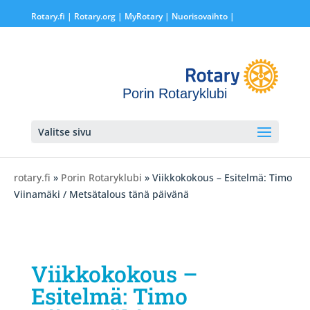
Rotary.fi
|
Rotary.org
|
MyRotary |
Nuorisovaihto
|
Porin Rotaryklubi
Valitse sivu
rotary.fi
»
Porin Rotaryklubi
» Viikkokokous – Esitelmä: Timo
Viinamäki / Metsätalous tänä päivänä
Viikkokokous –
Esitelmä: Timo