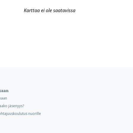
Karttaa ei ole saatavissa
kaan
kaan
aako jäsenyys?
ohtajuuskoulutus nuorille