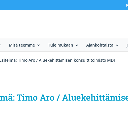
R
Mitä teemme
Tule mukaan
Ajankohtaista
Esitelmä: Timo Aro / Aluekehittämisen konsulttitoimisto MDI
lmä: Timo Aro / Aluekehittämis
I