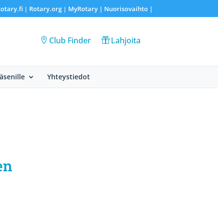
otary.fi
Rotary.org
MyRotary |
Nuorisovaihto
|
|
|
Club Finder
Lahjoita
Jäsenille
Yhteystiedot
en