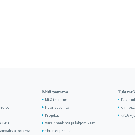
Mitä teemme
Tule mu
Mitä teemme
Tule mu
nkilöt
Nuorisovaihto
Kiinnost
Projektit
RYLA – J
ä 1410
Varainhankinta ja lahjoitukset
invälistä Rotarya
Yhteiset projektit