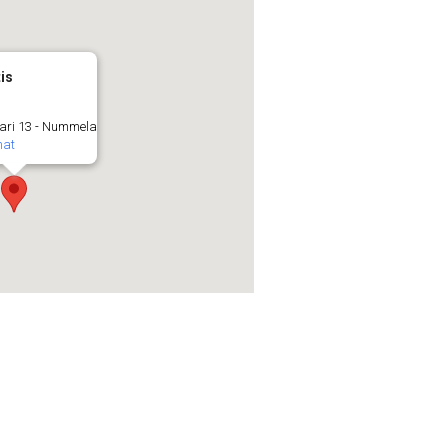
is
ari 13 - Nummela
mat