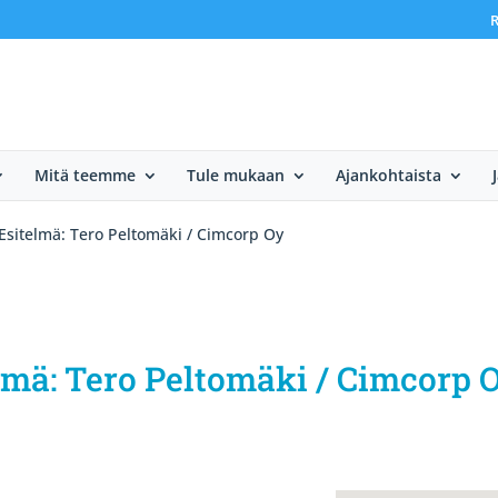
R
Mitä teemme
Tule mukaan
Ajankohtaista
Esitelmä: Tero Peltomäki / Cimcorp Oy
lmä: Tero Peltomäki / Cimcorp 