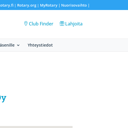
otary.fi
Rotary.org
MyRotary |
Nuorisovaihto
|
|
|
Club Finder
Lahjoita
Jäsenille
Yhteystiedot
Oy