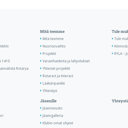
Mitä teemme
Tule mu
Mitä teemme
Tule mu
nkilöt
Nuorisovaihto
Kiinnost
Projektit
RYLA – J
ä 1410
Varainhankinta ja lahjoitukset
invälistä Rotarya
Yhteiset projektit
Rotaract ja Interact
Lääkäripankki
Yhteistyö
Jäsenille
Yhteysti
Jäsensivusto
ri
Jäsengalleria
Klubin omat ohjeet