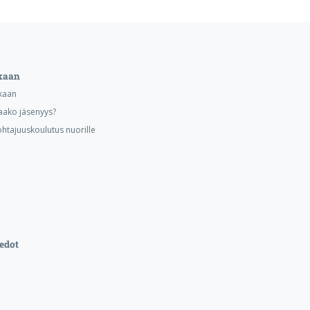
kaan
kaan
aako jäsenyys?
ohtajuuskoulutus nuorille
edot